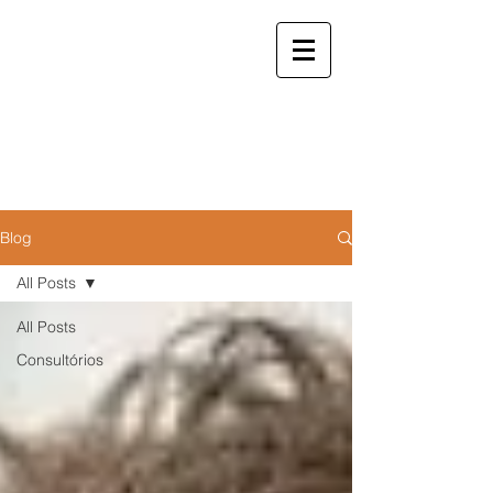
reservas.staycwb@gmail.com
|
(41)
99208-0446
(whatsapp e
ligação)
StayCWB
Soluções em hospedagem e espaços comerciais
Blog
All Posts
All Posts
Consultórios