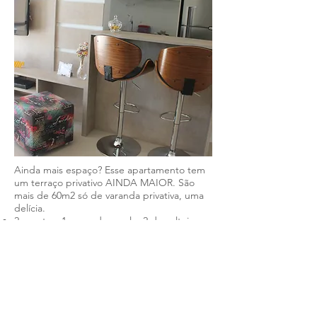
Ainda mais espaço? Esse apartamento tem
um terraço privativo AINDA MAIOR. São
mais de 60m2 só de varanda privativa, uma
delícia.
2 quartos: 1 cama de casal e 2 de solteiro
Cozinha;
Sala com 1 sofá-cama
2 banheiros
Espaço Garden - terraço privativo de 60m2.