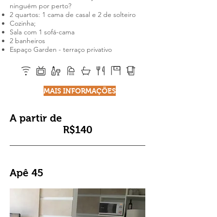
ninguém por perto?
2 quartos: 1 cama de casal e 2 de solteiro
Cozinha;
Sala com 1 sofá-cama
2 banheiros
Espaço Garden - terraço privativo
MAIS INFORMAÇÕES
A partir de
R$140
Apê 45