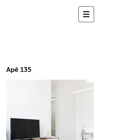
reservas.staycwb@gmail.com
|
(41)
99208-0446
(whatsapp e
ligação)
StayCWB
Soluções em hospedagem e espaços comerciais
Apê 135