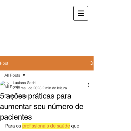
reservas.staycwb@gmail.com
|
(41)
99208-0446
(whatsapp e
ligação)
StayCWB
Soluções em hospedagem e espaços comerciais
Post
All Posts
Luciana Godri
All Posts
7 de mai. de 2023
2 min de leitura
5 ações práticas para
Consultórios
aumentar seu número de
pacientes
Para os 
profissionais de saúde
 que 